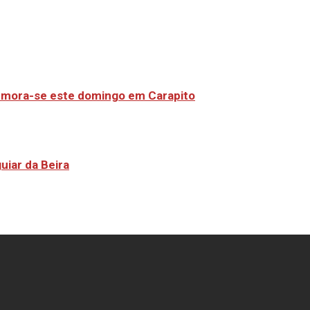
emora-se este domingo em Carapito
uiar da Beira