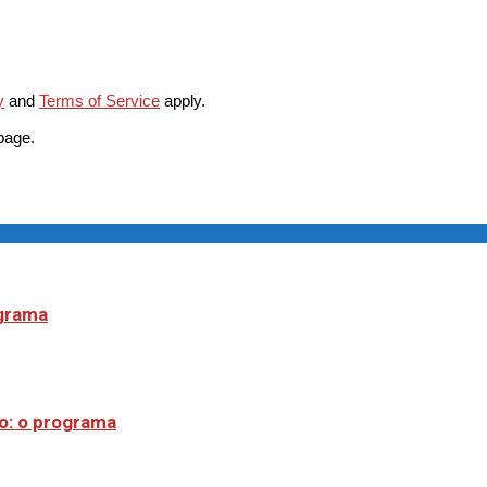
y
and
Terms of Service
apply.
page.
ograma
o: o programa