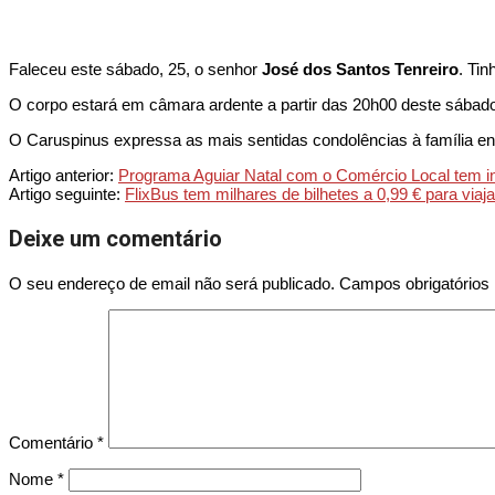
Faleceu este sábado, 25, o senhor
José dos Santos Tenreiro
. Tin
O corpo estará em câmara ardente a partir das 20h00 deste sábado,
O Caruspinus expressa as mais sentidas condolências à família en
2023-
Artigo anterior:
Programa Aguiar Natal com o Comércio Local tem i
11-
Artigo seguinte:
FlixBus tem milhares de bilhetes a 0,99 € para viaj
25
Deixe um comentário
O seu endereço de email não será publicado.
Campos obrigatório
Comentário
*
Nome
*