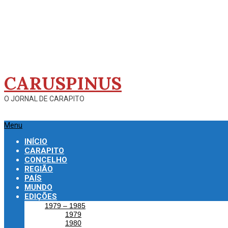
Skip
to
content
CARUSPINUS
O JORNAL DE CARAPITO
Primary
Menu
Navigation
INÍCIO
Menu
CARAPITO
CONCELHO
REGIÃO
PAÍS
MUNDO
EDIÇÕES
1979 – 1985
1979
1980