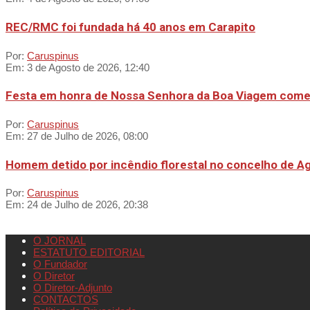
REC/RMC foi fundada há 40 anos em Carapito
Por:
Caruspinus
Em:
3 de Agosto de 2026, 12:40
Festa em honra de Nossa Senhora da Boa Viagem com
Por:
Caruspinus
Em:
27 de Julho de 2026, 08:00
Homem detido por incêndio florestal no concelho de Ag
Por:
Caruspinus
Em:
24 de Julho de 2026, 20:38
O JORNAL
ESTATUTO EDITORIAL
O Fundador
O Diretor
O Diretor-Adjunto
CONTACTOS