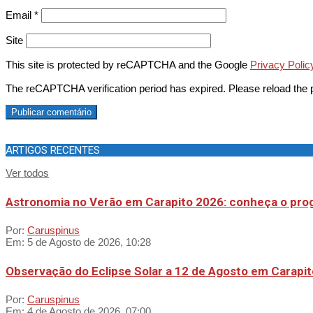
Email
*
Site
This site is protected by reCAPTCHA and the Google
Privacy Polic
The reCAPTCHA verification period has expired. Please reload the 
ARTIGOS RECENTES
Ver todos
Astronomia no Verão em Carapito 2026: conheça o pr
Por:
Caruspinus
Em:
5 de Agosto de 2026, 10:28
Observação do Eclipse Solar a 12 de Agosto em Carapit
Por:
Caruspinus
Em:
4 de Agosto de 2026, 07:00