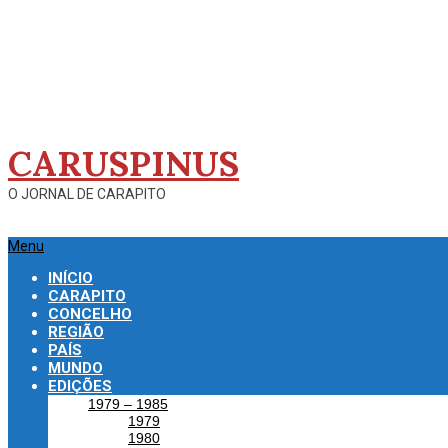
Skip
to
content
CARUSPINUS
O JORNAL DE CARAPITO
Primary
Menu
Navigation
INÍCIO
Menu
CARAPITO
CONCELHO
REGIÃO
PAÍS
MUNDO
EDIÇÕES
1979 – 1985
1979
1980