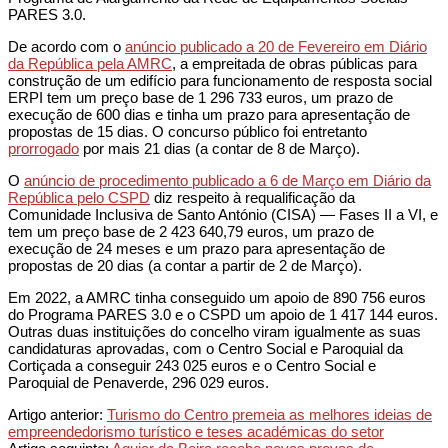
PARES 3.0.
De acordo com o
anúncio publicado a 20 de Fevereiro em Diário
da República pela AMRC
, a empreitada de obras públicas para
construção de um edifício para funcionamento de resposta social
ERPI tem um preço base de 1 296 733 euros, um prazo de
execução de 600 dias e tinha um prazo para apresentação de
propostas de 15 dias. O concurso público foi entretanto
prorrogado
por mais 21 dias (a contar de 8 de Março).
O
anúncio de procedimento publicado a 6 de Março em Diário da
República pelo CSPD
diz respeito à requalificação da
Comunidade Inclusiva de Santo António (CISA) — Fases II a VI, e
tem um preço base de 2 423 640,79 euros, um prazo de
execução de 24 meses e um prazo para apresentação de
propostas de 20 dias (a contar a partir de 2 de Março).
Em 2022, a AMRC tinha conseguido um apoio de 890 756 euros
do Programa PARES 3.0 e o CSPD um apoio de 1 417 144 euros.
Outras duas instituições do concelho viram igualmente as suas
candidaturas aprovadas, com o Centro Social e Paroquial da
Cortiçada a conseguir 243 025 euros e o Centro Social e
Paroquial de Penaverde, 296 029 euros.
2023-
Artigo anterior:
Turismo do Centro premeia as melhores ideias de
03-
empreendedorismo turístico e teses académicas do setor
09