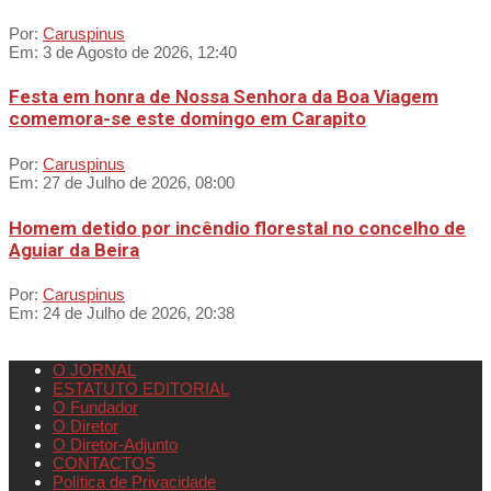
Por:
Caruspinus
Em:
3 de Agosto de 2026, 12:40
Festa em honra de Nossa Senhora da Boa Viagem
comemora-se este domingo em Carapito
Por:
Caruspinus
Em:
27 de Julho de 2026, 08:00
Homem detido por incêndio florestal no concelho de
Aguiar da Beira
Por:
Caruspinus
Em:
24 de Julho de 2026, 20:38
O JORNAL
ESTATUTO EDITORIAL
O Fundador
O Diretor
O Diretor-Adjunto
CONTACTOS
Política de Privacidade