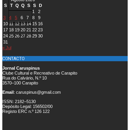
S
T
Q
Q
S
S
D
1
2
3
4
5
6
7
8
9
10
11
12
13
14
15
16
17
18
19
20
21
22
23
24
25
26
27
28
29
30
31
« Jul
CONTACTO
Jornal Caruspinus
Clube Cultural e Recreativo de Carapito
Rua do Calvário, N.º 10
3570–100 Carapito
Email
: caruspinus@gmail.com
ISSN: 2182–5130
Depósito Legal: 156502/00
Registo ERC n.º 126 122