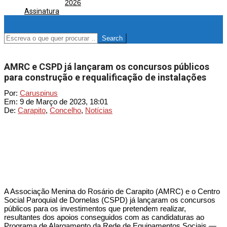
2026
Assinatura
SEARCH
AMRC e CSPD já lançaram os concursos públicos
para construção e requalificação de instalações
Por:
Caruspinus
Em:
9 de Março de 2023, 18:01
De:
Carapito
,
Concelho
,
Notícias
A Associação Menina do Rosário de Carapito (AMRC) e o Centro
Social Paroquial de Dornelas (CSPD) já lançaram os concursos
públicos para os investimentos que pretendem realizar,
resultantes dos apoios conseguidos com as candidaturas ao
Programa de Alargamento da Rede de Equipamentos Sociais —